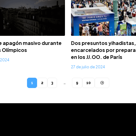
re apagón masivo durante
Dos presuntos yihadistas,
s Olímpicos
encarcelados por prepara
en los JJ.OO. de París
e 2024
27 de julio de 2024
1
2
3
…
9
10