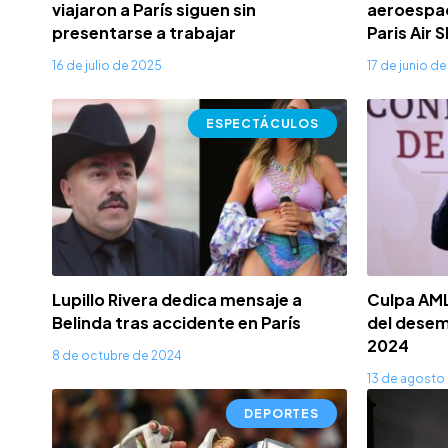
viajaron a París siguen sin
aeroespaci
presentarse a trabajar
Paris Air
16 de julio de 2025
17 de junio d
ESPECTÁCULOS
Lupillo Rivera dedica mensaje a
Culpa AML
Belinda tras accidente en París
del desem
2024
8 de octubre de 2024
13 de agosto
DEPORTES