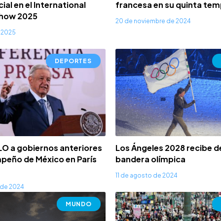
al en el International
francesa en su quinta te
 Show 2025
20 de noviembre de 2024
e 2025
DEPORTES
O a gobiernos anteriores
Los Ángeles 2028 recibe de
peño de México en París
bandera olímpica
11 de agosto de 2024
 de 2024
MUNDO