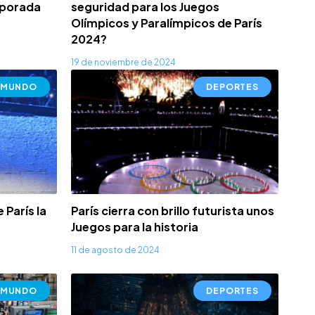
mporada
seguridad para los Juegos
Olímpicos y Paralímpicos de París
2024?
19 de noviembre de 2024
MUNDO
DEPORTES
 París la
París cierra con brillo futurista unos
Juegos para la historia
11 de agosto de 2024
MUNDO
DEPORTES