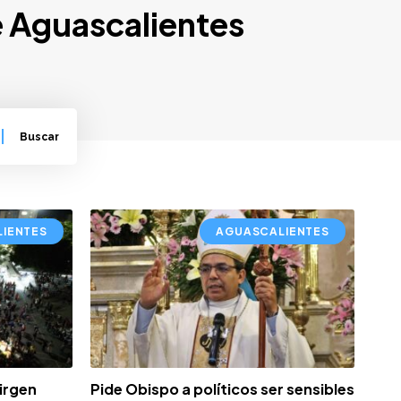
e Aguascalientes
IENTES
AGUASCALIENTES
Virgen
Pide Obispo a políticos ser sensibles