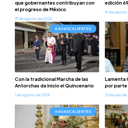
que gobernantes contribuyan con
edición 6
el progreso de México
16 de agosto
19 de agosto de 2024
AGUASCALIENTES
Con la tradicional Marcha de las
Lamenta Ob
Antorchas da inicio el Quincenario
por parte
1 de agosto de 2024
31 de julio d
AGUASCALIENTES