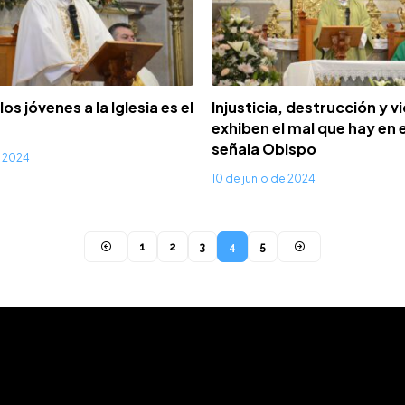
los jóvenes a la Iglesia es el
Injusticia, destrucción y v
exhiben el mal que hay en 
señala Obispo
e 2024
10 de junio de 2024
1
2
3
4
5