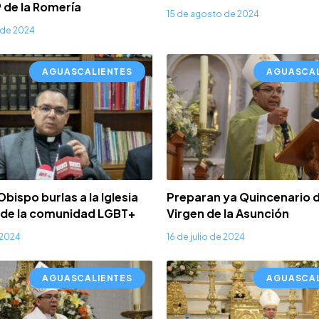
9 de la Romería
15 de agosto de 2024
 de 2024
AGUASCALIENTES
AGUASCAL
ispo burlas a la Iglesia
Preparan ya Quincenario d
 de la comunidad LGBT+
Virgen de la Asunción
e 2024
16 de julio de 2024
AGUASCALIENTES
AGUASCAL