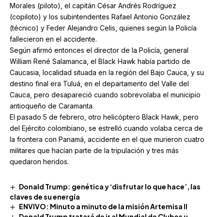
Morales (piloto), el capitán César Andrés Rodríguez
(copiloto) y los subintendentes Rafael Antonio González
(técnico) y Feder Alejandro Celis, quienes según la Policía
fallecieron en el accidente.
Según afirmó entonces el director de la Policía, general
William René Salamanca, el Black Hawk había partido de
Caucasia, localidad situada en la región del Bajo Cauca, y su
destino final era Tuluá, en el departamento del Valle del
Cauca, pero desapareció cuando sobrevolaba el municipio
antioqueño de Caramanta.
El pasado 5 de febrero, otro helicóptero Black Hawk, pero
del Ejército colombiano, se estrelló cuando volaba cerca de
la frontera con Panamá, accidente en el que murieron cuatro
militares que hacían parte de la tripulación y tres más
quedaron heridos.
Donald Trump: genética y ‘disfrutar lo que hace’, las
claves de su energía
ENVIVO: Minuto a minuto de la misión Artemisa II
Donald Trump tratará de ir al Mundial de Clubes y