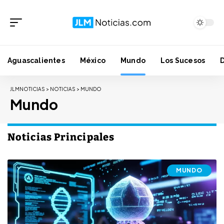
Aguascalientes
México
Mundo
Los Sucesos
JLMNOTICIAS
>
NOTICIAS
>
MUNDO
Mundo
Noticias Principales
MUNDO