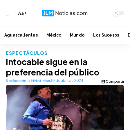
Aa
Aguascalientes
México
Mundo
Los Sucesos
ESPECTÁCULOS
Intocable sigue en la
preferencia del público
Redacción JLMNoticias
30 de abril de 2024
Compartir