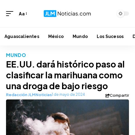
Aa
Aguascalientes
México
Mundo
Los Sucesos
MUNDO
EE.UU. dará histórico paso al
clasificar la marihuana como
una droga de bajo riesgo
Redacción JLMNoticias
1 de mayo de 2024
Compartir