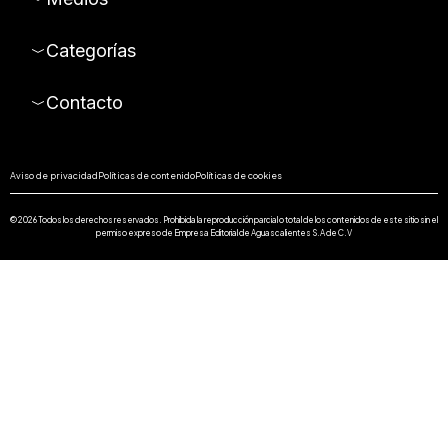
Categorías
Contacto
Aviso de privacidad
Políticas de contenido
Políticas de cookies
© 2026 Todos los derechos reservados. Prohibida la reproducción parcial o total de los contenidos de este sitio sin el
permiso expreso de Empresa Editorial de Aguascalientes S.A de C.V