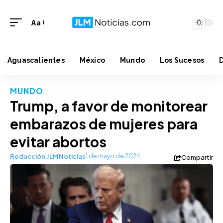
Aa
Aguascalientes
México
Mundo
Los Sucesos
MUNDO
Trump, a favor de monitorear
embarazos de mujeres para
evitar abortos
Redacción JLMNoticias
1 de mayo de 2024
Compartir