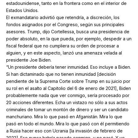
estadounidense, tanto en la frontera como en el interior de
Estados Unidos.
El exmandatario advirtió que retendría, a discreción, los
fondos asignados por el Congreso, según sus principales
asesores. Trump, dijo Cortellessa, busca una presidencia de
poder absoluto, en la que pueda, por ejemplo, despedir a un
fiscal federal que no cumpliera su orden de procesar a
alguien, y en este aspecto, lanzó una amenaza velada al
presidente Joe Biden.
“Un presidente debería tener inmunidad. Eso incluye a Biden.
Si han dictaminado que no tienen inmunidad [decisión
pendiente de la Suprema Corte sobre Trump en su juicio por
su rol en el asalto al Capitolio del 6 de enero de 2021], Biden
probablemente nada que ver conmigo, sería procesado por
20 acciones diferentes. Echa un vistazo no sólo a sus actos
criminales de tomar un montón de dinero y ser un candidato
manchuriano. Mira lo que pasó en Afganistán. Mira lo que
pasó en todo el mundo. Mira lo que pasó con él permitiendo
a Rusia hacer eso con Ucrania [la invasión de febrero de
2022]. Eso nunca habría pasado conmigo, y no pasó. Y yo