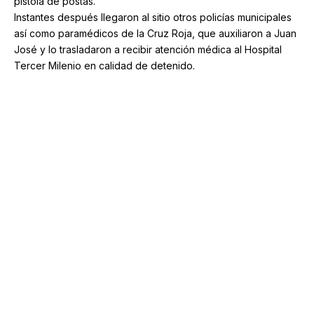
pistola de postas.
Instantes después llegaron al sitio otros policías municipales
así como paramédicos de la Cruz Roja, que auxiliaron a Juan
José y lo trasladaron a recibir atención médica al Hospital
Tercer Milenio en calidad de detenido.
A su vez, el oficial fue asegurado por sus compañeros y
trasladado a la Fiscalía General del Estado a disposición del
Ministerio Público para las investigaciones correspondientes.
Familias de El Llano mejorarán su vivienda con apoyo
de Tere Jiménez
Colocarán contenciones en vías con altos índices de
accidentes: SSPM
Mariana Luévano obtiene reconocimiento en Arte
Joven
Alumnos de secundaria de Aguascalientes brillan en