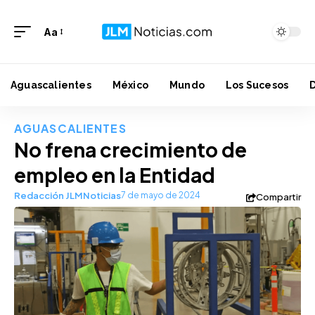
Aa
Aguascalientes
México
Mundo
Los Sucesos
AGUASCALIENTES
No frena crecimiento de
empleo en la Entidad
Redacción JLMNoticias
7 de mayo de 2024
Compartir