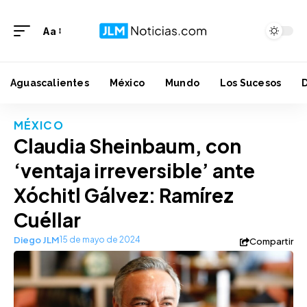
Aa
Aguascalientes
México
Mundo
Los Sucesos
MÉXICO
Claudia Sheinbaum, con
‘ventaja irreversible’ ante
Xóchitl Gálvez: Ramírez
Cuéllar
Diego JLM
15 de mayo de 2024
Compartir