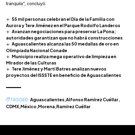
tranquila”, concluyó.
55 mil personas celebran el Día de la Familia con
Aurora y Tere Jiménez en el Parque Rodolfo Landeros
Avanzan negociaciones para preservar La Pona;
autoridades garantizan que no habrá construcciones
Aguascalientes alcanza las 50 medallas de oro en
Olimpiada Nacional Conade
Municipio realiza mega operativo de limpieza en
Mirador de las Culturas
Tere Jiménez y Martí Batres analizan nuevos
proyectos del ISSSTE en beneficio de Aguascalientes
TAGGED:
Aguascalientes
Alfonso Ramírez Cuéllar
CDMX
México
Morena
Ramírez Cuéllar