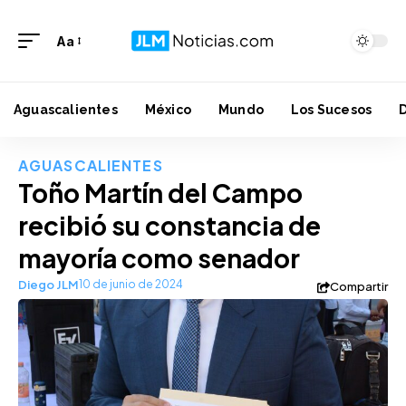
Aa
Aguascalientes
México
Mundo
Los Sucesos
AGUASCALIENTES
Toño Martín del Campo
recibió su constancia de
mayoría como senador
Diego JLM
10 de junio de 2024
Compartir