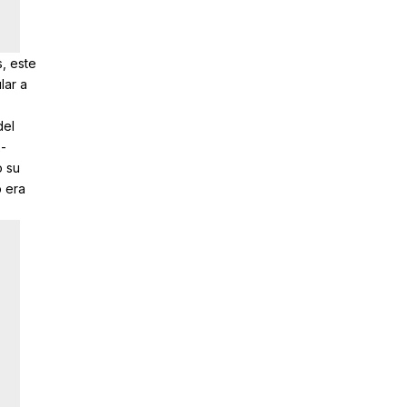
, este
lar a
del
x-
o su
 era