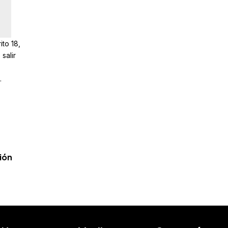
ito 18,
salir
.
ión