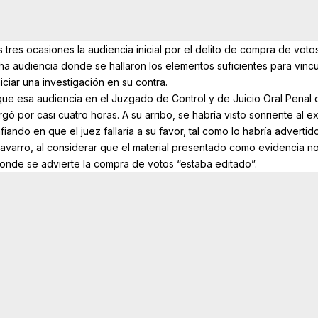
res ocasiones la audiencia inicial por el delito de compra de votos
cha audiencia donde se hallaron los elementos suficientes para vincu
ciar una investigación en su contra.
que esa audiencia en el Juzgado de Control y de Juicio Oral Penal 
gó por casi cuatro horas. A su arribo, se habría visto sonriente al e
ando en que el juez fallaría a su favor, tal como lo habría advertid
varro, al considerar que el material presentado como evidencia no
onde se advierte la compra de votos “estaba editado”.