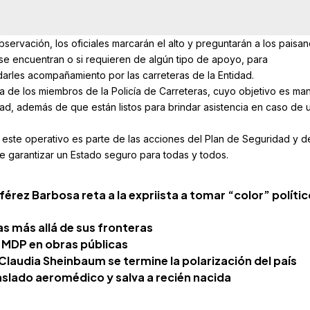
servación, los oficiales marcarán el alto y preguntarán a los paisa
 se encuentran o si requieren de algún tipo de apoyo, para
darles acompañamiento por las carreteras de la Entidad.
cia de los miembros de la Policía de Carreteras, cuyo objetivo es ma
idad, además de que están listos para brindar asistencia en caso de 
este operativo es parte de las acciones del Plan de Seguridad y d
 de garantizar un Estado seguro para todas y todos.
férez Barbosa reta a la expriista a tomar “color” políti
as más allá de sus fronteras
0 MDP en obras públicas
laudia Sheinbaum se termine la polarización del país
raslado aeromédico y salva a recién nacida