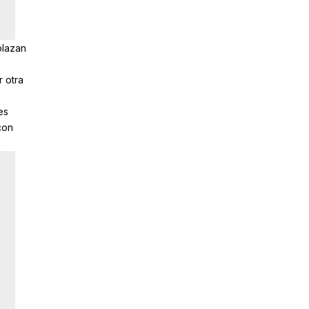
plazan
r otra
es
con