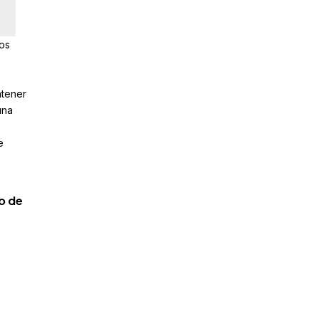
nos
ntener
una
e
co de