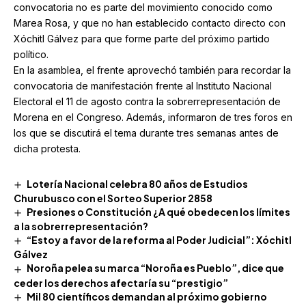
convocatoria no es parte del movimiento conocido como
Marea Rosa, y que no han establecido contacto directo con
Xóchitl Gálvez para que forme parte del próximo partido
político.
En la asamblea, el frente aprovechó también para recordar la
convocatoria de manifestación frente al Instituto Nacional
Electoral el 11 de agosto contra la sobrerrepresentación de
Morena en el Congreso. Además, informaron de tres foros en
los que se discutirá el tema durante tres semanas antes de
dicha protesta.
Lotería Nacional celebra 80 años de Estudios
Churubusco con el Sorteo Superior 2858
Presiones o Constitución ¿A qué obedecen los límites
a la sobrerrepresentación?
“Estoy a favor de la reforma al Poder Judicial”: Xóchitl
Gálvez
Noroña pelea su marca “Noroña es Pueblo”, dice que
ceder los derechos afectaría su “prestigio”
Mil 80 científicos demandan al próximo gobierno