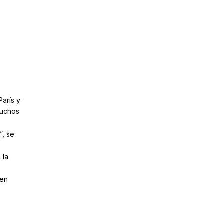
arís y
muchos
”, se
 la
 en