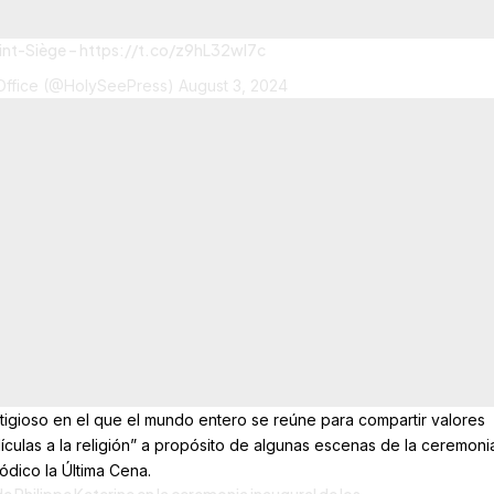
nt-Siège –
https://t.co/z9hL32wl7c
Office (@HolySeePress)
August 3, 2024
igioso en el que el mundo entero se reúne para compartir valores
culas a la religión” a propósito de algunas escenas de la ceremonia
dico la Última Cena.