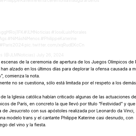
de Philippe Katerine en la ceremonia inaugural de los
/sggMRoj1FK
#JLMNoticias
#JoséLuisMorales
Ags
#NiMásNiMenos
#PhilippeKaterine
#Paris2024
pic.twitter.com/xqRudEKcCn
es (@JLMNoticias)
July 26, 2024
s escenas de la ceremonia de apertura de los Juegos Olímpicos de P
 han alzado en los últimos días para deplorar la ofensa causada a 
s”, comienza la nota.
ente no se cuestiona, sólo está limitada por el respeto a los demás
e la Iglesia católica habían criticado algunas de las actuaciones de
cos de París, en concreto la que llevó por título “Festividad” y que
a de Jesucristo con sus apóstoles realizada por Leonardo da Vinci,
na modelo trans y el cantante Philippe Katerine casi desnudo, con
ego del vino y la fiesta.