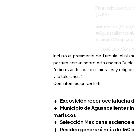
Para todos los gust
¿O no?
Visita
https://t.co
#Aguascalientes
#
#JuegosOlímpicos
— José Luis Moral
Incluso el presidente de Turquía, el isla
postura común sobre esta escena “y elev
“ridiculizan los valores morales y religi
y la tolerancia”.
Con información de EFE
Exposición reconoce la lucha de
Municipio de Aguascalientes i
mariscos
Selección Mexicana asciende en
Resideo generará más de 150 