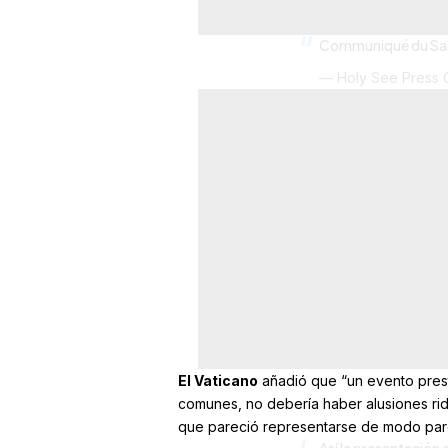
Communiqué du Sai
— Holy See Press 
El Vaticano
añadió que “un evento prest
comunes, no debería haber alusiones ridí
que pareció representarse de modo paró