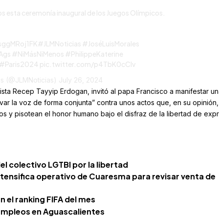
os esta ceremonía inaugural de los Juegos Olímpicos.
/sggMRoj1FK
#JLMNoticias
#JoséLuisMorales
Ags
#NiMásNiMenos
#PhilippeKaterine
#Paris2024
pic.twitter.com/p4TbK0cClv
es (@JLMNoticias)
July 26, 2024
mista Recep Tayyip Erdogan, invitó al papa Francisco a manifestar u
ar la voz de forma conjunta” contra unos actos que, en su opinión,
osos y pisotean el honor humano bajo el disfraz de la libertad de exp
l colectivo LGTBI por la libertad
ntensifica operativo de Cuaresma para revisar venta de
 el ranking FIFA del mes
empleos en Aguascalientes