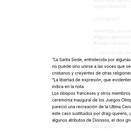
Así la presentación 
Juegos Olímpicos.
¿Qué opinas?
Visita
https://t.co
#Aguascalientes
#
#JuegosOlímpicos
— José Luis Moral
“La Santa Sede, entristecida por alguna
no puede sino unirse a las voces que se
cristianos y creyentes de otras religione
“La libertad de expresión, que evidentem
indica en la nota.
Los obispos franceses y otros miembros d
ceremonia inaugural de los Juegos Olímpi
pareció una recreación de la Ultima Cen
este caso sustituidos por drag-queens, u
algunos atributos de Dionisos, el dios gri
¡Ah Caray!