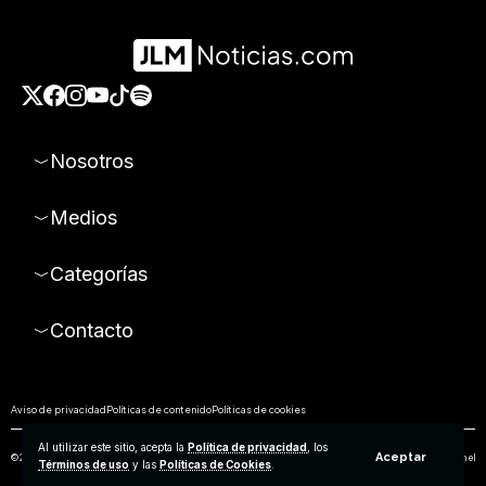
Nosotros
Medios
Categorías
Contacto
Aviso de privacidad
Políticas de contenido
Políticas de cookies
Al utilizar este sitio, acepta la
Política de privacidad
, los
Aceptar
© 2026 Todos los derechos reservados. Prohibida la reproducción parcial o total de los contenidos de este sitio sin el
Términos de uso
y las
Políticas de Cookies
.
permiso expreso de Empresa Editorial de Aguascalientes S.A de C.V