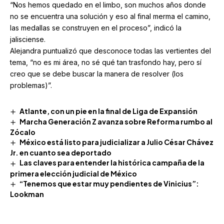
“Nos hemos quedado en el limbo, son muchos años donde
no se encuentra una solución y eso al final merma el camino,
las medallas se construyen en el proceso”, indicó la
jalisciense.
Alejandra puntualizó que desconoce todas las vertientes del
tema, “no es mi área, no sé qué tan trasfondo hay, pero sí
creo que se debe buscar la manera de resolver (los
problemas)”.
Atlante, con un pie en la final de Liga de Expansión
Marcha Generación Z avanza sobre Reforma rumbo al
Zócalo
México está listo para judicializar a Julio César Chávez
Jr. en cuanto sea deportado
Las claves para entender la histórica campaña de la
primera elección judicial de México
“Tenemos que estar muy pendientes de Vinicius”:
Lookman