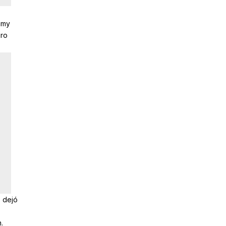
mmy
iro
o dejó
.