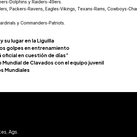
eers-Dolphins y Raiders-49ers.
eelers, Packers-Ravens, Eagles-Vikings, Texans-Rams, Cowboys-Cha
ardinals y Commanders-Patriots.
su lugar en la Liguilla
 los golpes en entrenamiento
oficial en cuestión de días”
undial de Clavados con el equipo juvenil
los Mundiales
tes, Ags.