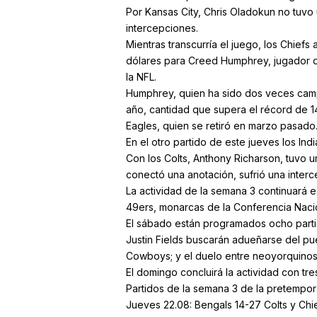
Por Kansas City, Chris Oladokun no tuvo
intercepciones.
Mientras transcurría el juego, los Chief
dólares para Creed Humphrey, jugador de
la NFL.
Humphrey, quien ha sido dos veces camp
año, cantidad que supera el récord de 1
Eagles, quien se retiró en marzo pasado
En el otro partido de este jueves los Ind
Con los Colts, Anthony Richarson, tuvo 
conectó una anotación, sufrió una interc
La actividad de la semana 3 continuará 
49ers, monarcas de la Conferencia Nacio
El sábado están programados ocho partid
Justin Fields buscarán adueñarse del pues
Cowboys; y el duelo entre neoyorquinos,
El domingo concluirá la actividad con tr
Partidos de la semana 3 de la pretempor
Jueves 22.08: Bengals 14-27 Colts y Chie