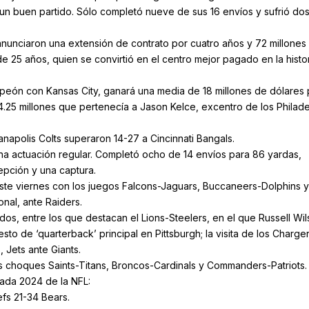
 un buen partido. Sólo completó nueve de sus 16 envíos y sufrió do
s anunciaron una extensión de contrato por cuatro años y 72 millones
 25 años, quien se convirtió en el centro mejor pagado en la histo
eón con Kansas City, ganará una media de 18 millones de dólares 
4.25 millones que pertenecía a Jason Kelce, excentro de los Philade
.
ianapolis Colts superaron 14-27 a Cincinnati Bangals.
una actuación regular. Completó ocho de 14 envíos para 86 yardas,
epción y una captura.
este viernes con los juegos Falcons-Jaguars, Buccaneers-Dolphins y
nal, ante Raiders.
os, entre los que destacan el Lions-Steelers, en el que Russell Wil
to de ‘quarterback’ principal en Pittsburgh; la visita de los Charge
 Jets ante Giants.
es choques Saints-Titans, Broncos-Cardinals y Commanders-Patriots.
ada 2024 de la NFL:
fs 21-34 Bears.