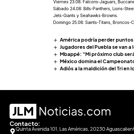
Viernes 23.08: Falcons-Jaguars, Buccan
Sábado 24.08: Bills-Panthers, Lions-St
Jets-Giants y Seahawks-Browns.
Domingo 25.08: Saints-Titans, Broncos-C
América podría perder puntos y 
Jugadores del Puebla se van a
Mbappé: “Mi próximo club será 
México domina el Campeonato M
Adiós a la maldición del Tri en 
Contacto:
Quinta Avenida 101, Las Américas, 20230 Aguascalien