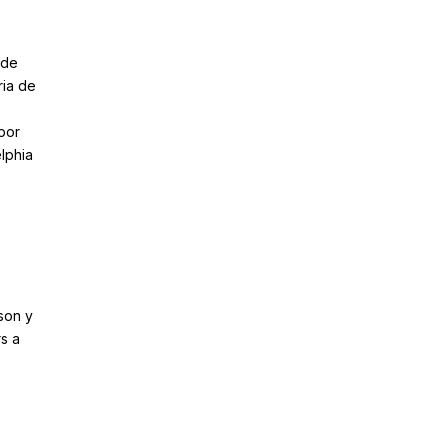
s
 de
ria de
por
lphia
son y
rs a