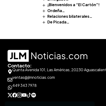
¡Bienvenidos a “El Cartón”!
Ordeña…
Relaciones bilaterales…
De Picada…
Contacto:
Quinta Avenida 101, Las Américas, 20230 Aguascalien
ventas@jlmnoticias.com
449 343 7978