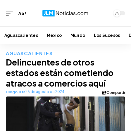
Aa
Aguascalientes
México
Mundo
Los Sucesos
AGUASCALIENTES
Delincuentes de otros
estados están cometiendo
atracos a comercios aquí
Diego JLM
26 de agosto de 2024
Compartir