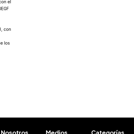
con el
LUEGF
), con
de los
Nosotros
Medios
Categorías