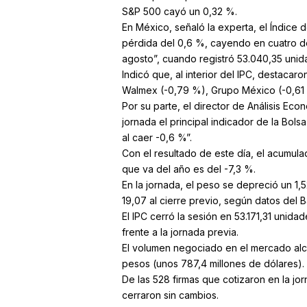
S&P 500 cayó un 0,32 %.
En México, señaló la experta, el Índice 
pérdida del 0,6 %, cayendo en cuatro de
agosto”, cuando registró 53.040,35 unid
Indicó que, al interior del IPC, destacar
Walmex (-0,79 %), Grupo México (-0,61 %
Por su parte, el director de Análisis Eco
jornada el principal indicador de la Bo
al caer -0,6 %”.
Con el resultado de este día, el acumula
que va del año es del -7,3 %.
En la jornada, el peso se depreció un 1,52
19,07 al cierre previo, según datos del
El IPC cerró la sesión en 53.171,31 unida
frente a la jornada previa.
El volumen negociado en el mercado alca
pesos (unos 787,4 millones de dólares).
De las 528 firmas que cotizaron en la jor
cerraron sin cambios.