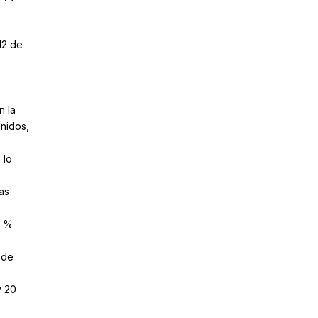
12 de
n la
nidos,
 lo
as
6 %
 de
y 20