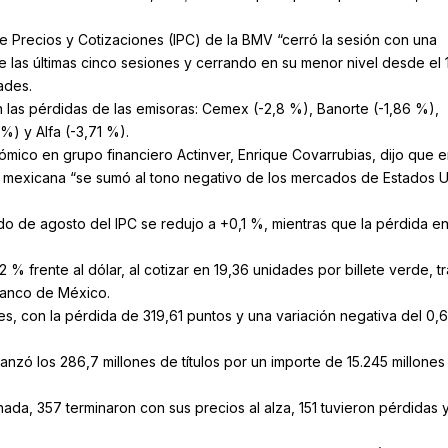
de Precios y Cotizaciones (IPC) de la BMV “cerró la sesión con una
 las últimas cinco sesiones y cerrando en su menor nivel desde el 
ades.
on las pérdidas de las emisoras: Cemex (-2,8 %), Banorte (-1,86 %),
) y Alfa (-3,71 %).
nómico en grupo financiero Actinver, Enrique Covarrubias, dijo que e
lsa mexicana “se sumó al tono negativo de los mercados de Estados U
do de agosto del IPC se redujo a +0,1 %, mientras que la pérdida en
 % frente al dólar, al cotizar en 19,36 unidades por billete verde, tr
 Banco de México.
des, con la pérdida de 319,61 puntos y una variación negativa del 0,
nzó los 286,7 millones de títulos por un importe de 15.245 millones
nada, 357 terminaron con sus precios al alza, 151 tuvieron pérdidas 