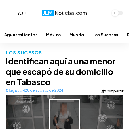
Aa
Aguascalientes
México
Mundo
Los Sucesos
LOS SUCESOS
Identifican aquí a una menor
que escapó de su domicilio
en Tabasco
Diego JLM
28 de agosto de 2024
Compartir