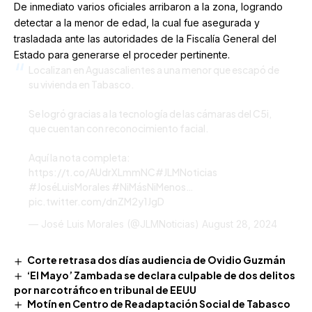
De inmediato varios oficiales arribaron a la zona, logrando
detectar a la menor de edad, la cual fue asegurada y
trasladada ante las autoridades de la Fiscalía General del
Estado para generarse el proceder pertinente.
Localizan en Aguascalientes a una menor que escapó de
su vivienda en Tabasco.
Se logró gracias a la tecnología de las cámaras del C5i,
que cuentan con reconocimiento facial.
Aquí la nota completa:
https://t.co/AUdrXLmmNC
#JLMNoticias
#JoséLuisMorales
#NiMásNiMenos
…
pic.twitter.com/dnZM2y1JgD
— José Luis Morales (@JLMNoticias)
August 28, 2024
Corte retrasa dos días audiencia de Ovidio Guzmán
‘El Mayo’ Zambada se declara culpable de dos delitos
por narcotráfico en tribunal de EEUU
Motín en Centro de Readaptación Social de Tabasco