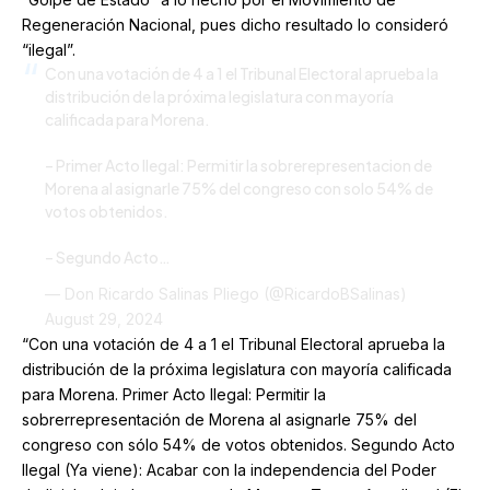
Regeneración Nacional, pues dicho resultado lo consideró
“ilegal”.
Con una votación de 4 a 1 el Tribunal Electoral aprueba la
distribución de la próxima legislatura con mayoría
calificada para Morena.
– Primer Acto Ilegal: Permitir la sobrerepresentacion de
Morena al asignarle 75% del congreso con solo 54% de
votos obtenidos.
– Segundo Acto…
— Don Ricardo Salinas Pliego (@RicardoBSalinas)
August 29, 2024
“Con una votación de 4 a 1 el Tribunal Electoral aprueba la
distribución de la próxima legislatura con mayoría calificada
para Morena. Primer Acto Ilegal: Permitir la
sobrerrepresentación de Morena al asignarle 75% del
congreso con sólo 54% de votos obtenidos. Segundo Acto
Ilegal (Ya viene): Acabar con la independencia del Poder