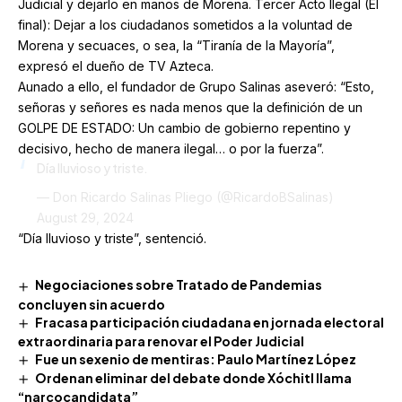
Judicial y dejarlo en manos de Morena. Tercer Acto Ilegal (El
final): Dejar a los ciudadanos sometidos a la voluntad de
Morena y secuaces, o sea, la “Tiranía de la Mayoría”,
expresó el dueño de TV Azteca.
Aunado a ello, el fundador de Grupo Salinas aseveró: “Esto,
señoras y señores es nada menos que la definición de un
GOLPE DE ESTADO: Un cambio de gobierno repentino y
decisivo, hecho de manera ilegal… o por la fuerza”.
Día lluvioso y triste.
— Don Ricardo Salinas Pliego (@RicardoBSalinas)
August 29, 2024
“Día lluvioso y triste”, sentenció.
Negociaciones sobre Tratado de Pandemias
concluyen sin acuerdo
Fracasa participación ciudadana en jornada electoral
extraordinaria para renovar el Poder Judicial
Fue un sexenio de mentiras: Paulo Martínez López
Ordenan eliminar del debate donde Xóchitl llama
“narcocandidata”