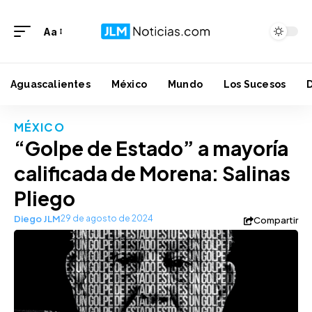
Aa
Aguascalientes
México
Mundo
Los Sucesos
MÉXICO
“Golpe de Estado” a mayoría
calificada de Morena: Salinas
Pliego
Diego JLM
29 de agosto de 2024
Compartir