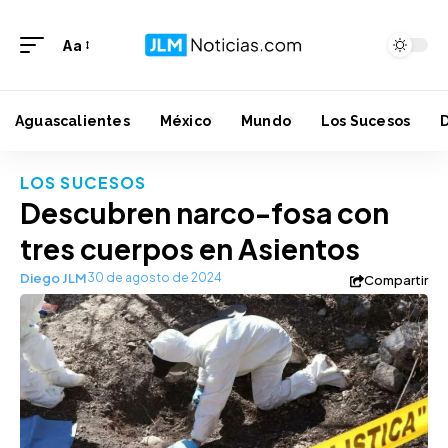
Aa
Aguascalientes
México
Mundo
Los Sucesos
LOS SUCESOS
Descubren narco-fosa con
tres cuerpos en Asientos
Diego JLM
30 de agosto de 2024
Compartir