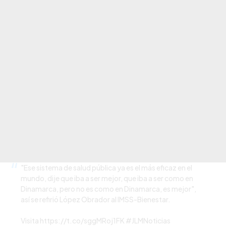
"Ese sistema de salud pública ya es el más eficaz en el
mundo, dije que iba a ser mejor, que iba a ser como en
Dinamarca, pero no es como en Dinamarca, es mejor",
así se refirió López Obrador al IMSS-Bienestar.
Visita
https://t.co/sggMRoj1FK
#JLMNoticias