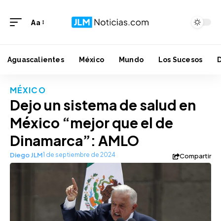
Aa
Aguascalientes
México
Mundo
Los Sucesos
MÉXICO
Dejo un sistema de salud en
México “mejor que el de
Dinamarca”: AMLO
Diego JLM
1 de septiembre de 2024
Compartir