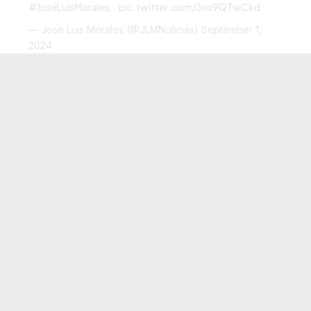
#JoséLuisMorales
…
pic.twitter.com/3nx9QTwCkd
— José Luis Morales (@JLMNoticias)
September 1,
2024