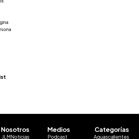
os
gina
ersona
ist
Nosotros
Medios
Categorías
JLMNoticias
Podcast
Aguascalientes