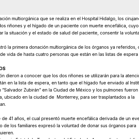
ación multiorgánica que se realiza en el Hospital Hidalgo, los cirujan
 dos riñones y el hígado de un paciente con muerte encefálica, cuyo
r la situación y el estado de salud del paciente, consentir la volunt
stró la primera donación multiorgánica de los órganos ya referidos, 
 de vida de hasta cuatro personas que están en las listas de espera
OS
ión dieron a conocer que los dos riñones se utilizarán para la atenc
n en la lista de espera, en tanto que el hígado fue enviado al Insti
n “Salvador Zubirán” en la Ciudad de México y los pulmones fueron
a, ubicado en la ciudad de Monterrey, para ser trasplantados a la
an.
e de 41 años, el cual presentó muerte encefálica derivada de un ev
to de los familiares expresó la voluntad de donar sus órganos para
uieren.