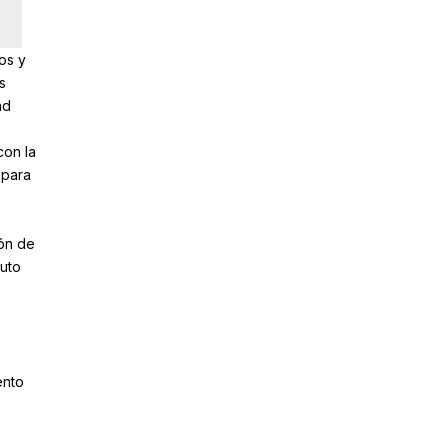
os y
s
ad
con la
 para
ión de
tuto
ento