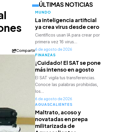
ÚLTIMAS NOTICIAS
al
MUNDO
La inteligencia artificial
ñones
ya crea virus desde cero
Científicos usan IA para crear por
primera vez 16 virus…
6 de agosto de 2026
Compartir
FINANZAS
¡Cuidado! El SAT se pone
más intenso en agosto
El SAT vigila tus transferencias.
Conoce las palabras prohibidas,
los…
6 de agosto de 2026
AGUASCALIENTES
Maltrato, acoso y
novatadas en prepa
militarizada de