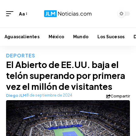
Aa
Aguascalientes
México
Mundo
Los Sucesos
DEPORTES
El Abierto de EE.UU. baja el
telón superando por primera
vez el millón de visitantes
Diego JLM
8 de septiembre de 2024
Compartir