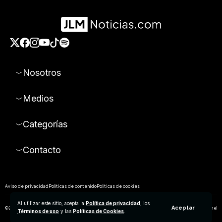
Nosotros
Medios
Categorías
Contacto
Aviso de privacidad
Políticas de contenido
Políticas de cookies
Al utilizar este sitio, acepta la
Política de privacidad
, los
Aceptar
© 2026 Todos los derechos reservados. Prohibida la reproducción parcial o total de los contenidos de este sitio sin el
Términos de uso
y las
Políticas de Cookies
.
permiso expreso de Empresa Editorial de Aguascalientes S.A de C.V