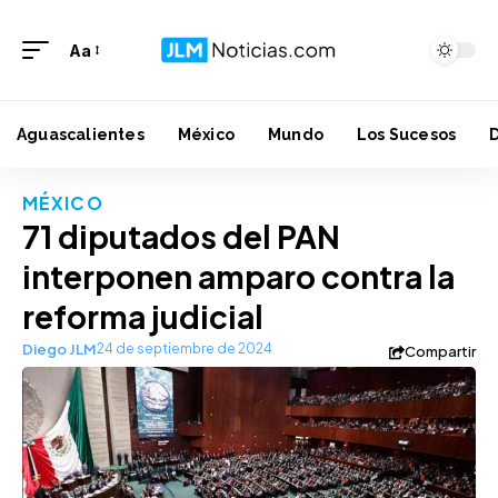
Aa
Aguascalientes
México
Mundo
Los Sucesos
MÉXICO
71 diputados del PAN
interponen amparo contra la
reforma judicial
Diego JLM
24 de septiembre de 2024
Compartir