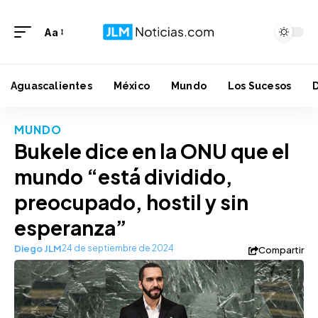
Aa
Aguascalientes
México
Mundo
Los Sucesos
MUNDO
Bukele dice en la ONU que el
mundo “está dividido,
preocupado, hostil y sin
esperanza”
Diego JLM
24 de septiembre de 2024
Compartir