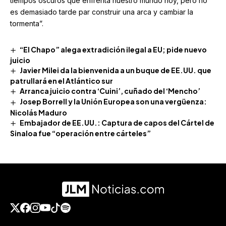
tiempos oscuros que enfrenta nuestro mundo hoy, pero no
es demasiado tarde par construir una arca y cambiar la
tormenta”.
“El Chapo” alega extradición ilegal a EU; pide nuevo
juicio
Javier Milei da la bienvenida a un buque de EE.UU. que
patrullará en el Atlántico sur
Arranca juicio contra ‘Cuini’, cuñado del ‘Mencho’
Josep Borrell y la Unión Europea son una vergüenza:
Nicolás Maduro
Embajador de EE.UU.: Captura de capos del Cártel de
Sinaloa fue “operación entre cárteles”