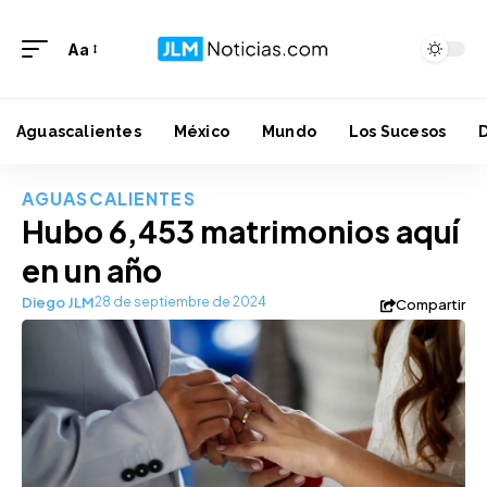
Aa
Aguascalientes
México
Mundo
Los Sucesos
AGUASCALIENTES
Hubo 6,453 matrimonios aquí
en un año
Diego JLM
28 de septiembre de 2024
Compartir