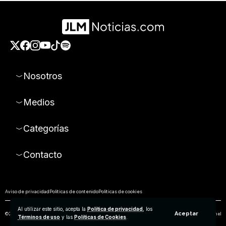
Nosotros
Medios
Categorías
Contacto
Aviso de privacidad
Políticas de contenido
Políticas de cookies
Al utilizar este sitio, acepta la
Política de privacidad
, los
Aceptar
© 2026 Todos los derechos reservados. Prohibida la reproducción parcial o total de los contenidos de este sitio sin el
Términos de uso
y las
Políticas de Cookies
.
permiso expreso de Empresa Editorial de Aguascalientes S.A de C.V