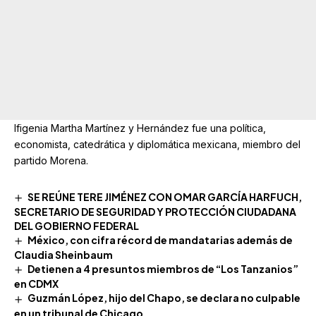
Ifigenia Martha Martínez y Hernández fue una política,
economista, catedrática y diplomática mexicana, miembro del
partido Morena.
SE REÚNE TERE JIMÉNEZ CON OMAR GARCÍA HARFUCH,
SECRETARIO DE SEGURIDAD Y PROTECCIÓN CIUDADANA
DEL GOBIERNO FEDERAL
México, con cifra récord de mandatarias además de
Claudia Sheinbaum
Detienen a 4 presuntos miembros de “Los Tanzanios”
en CDMX
Guzmán López, hijo del Chapo, se declara no culpable
en un tribunal de Chicago