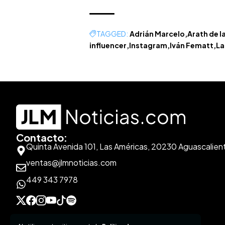
TAGGED:
Adrián Marcelo
Arath de l
influencer
Instagram
Iván Fematt
La
Contacto:
Quinta Avenida 101, Las Américas, 20230 Aguascalien
ventas@jlmnoticias.com
449 343 7978