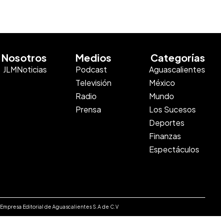
Nosotros
Medios
Categorías
JLMNoticias
Podcast
Aguascalientes
Televisión
México
Radio
Mundo
Prensa
Los Sucesos
Deportes
Finanzas
Espectáculos
e Empresa Editorial de Aguascalientes S.A de C.V