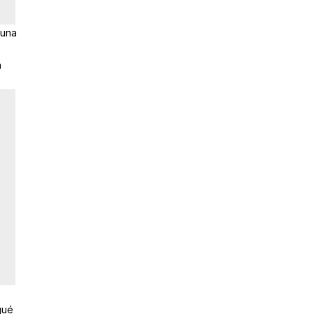
 una
n
qué