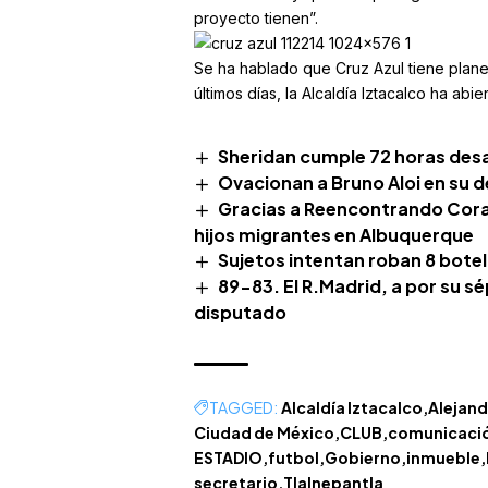
proyecto tienen”.
Se ha hablado que Cruz Azul tiene planes
últimos días, la Alcaldía Iztacalco ha ab
Sheridan cumple 72 horas desa
Ovacionan a Bruno Aloi en su 
Gracias a Reencontrando Cora
hijos migrantes en Albuquerque
Sujetos intentan roban 8 botel
89-83. El R.Madrid, a por su 
disputado
TAGGED:
Alcaldía Iztacalco
Alejand
Ciudad de México
CLUB
comunicaci
ESTADIO
futbol
Gobierno
inmueble
secretario
Tlalnepantla