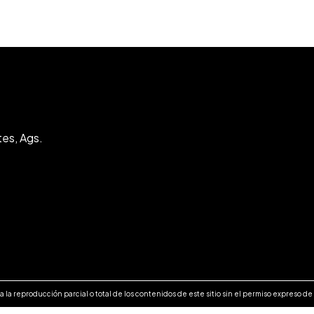
tes, Ags.
 la reproducción parcial o total de los contenidos de este sitio sin el permiso expreso d