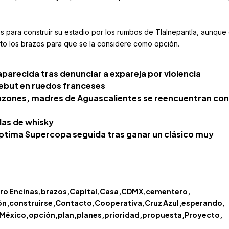
 para construir su estadio por los rumbos de Tlalnepantla, aunque 
ierto los brazos para que se la considere como opción.
parecida tras denunciar a expareja por violencia
debut en ruedos franceses
zones, madres de Aguascalientes se reencuentran con
las de whisky
séptima Supercopa seguida tras ganar un clásico muy
ro Encinas
brazos
Capital
Casa
CDMX
cementero
ón
construirse
Contacto
Cooperativa
Cruz Azul
esperando
México
opción
plan
planes
prioridad
propuesta
Proyecto