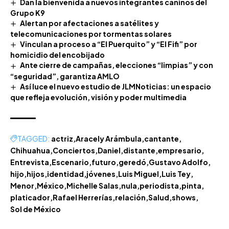
Dan la bienvenida a nuevos integrantes caninos del
Grupo K9
Alertan por afectaciones a satélites y
telecomunicaciones por tormentas solares
Vinculan a proceso a “El Puerquito” y “El Fifi” por
homicidio del encobijado
Ante cierre de campañas, elecciones “limpias” y con
“seguridad”, garantiza AMLO
Así luce el nuevo estudio de JLMNoticias: un espacio
que refleja evolución, visión y poder multimedia
TAGGED:
actriz
Aracely Arámbula
cantante
Chihuahua
Conciertos
Daniel
distante
empresario
Entrevista
Escenario
futuro
geredó
Gustavo Adolfo
hijo
hijos
identidad
jóvenes
Luis Miguel
Luis Tey
Menor
México
Michelle Salas
nula
periodista
pinta
platicador
Rafael Herrerías
relación
Salud
shows
Sol de México