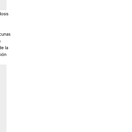
dosis
acunas
a
de la
ción