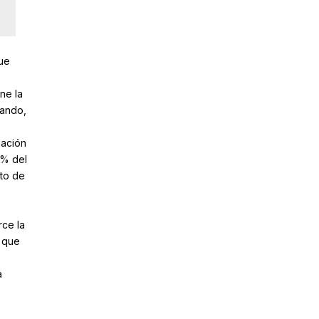
que
ne la
sando,
nación
5% del
nto de
rce la
 que
a