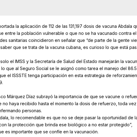
ortada la aplicación de 112 de las 131,197 dosis de vacuna Abdala 
se entre la población vulnerable o que no se ha vacunado contra el
des sanitarias coincidieron en señalar que “de parte de la gente vie
 saber que se trata de la vacuna cubana, es curioso lo que está pa
solo el IMSS y la Secretaría de Salud del Estado manejarán la vacu
 lo que al Seguro Social se le asignó como tarea el manejo del 86.
in que el ISSSTE tenga participación en esta estrategia de reforzamie
9.
cisco Márquez Díaz subrayó la importancia de que se vacune o refue
 no haya recibido hasta el momento la dosis de refuerzo, toda vez
 enfermando personas.
bdala, lo recomendable es que no se deje pasar la oportunidad de l
on la protección que brinda ese biológico a no estar protegido”,
ue es importante que se confíe en la vacunación.