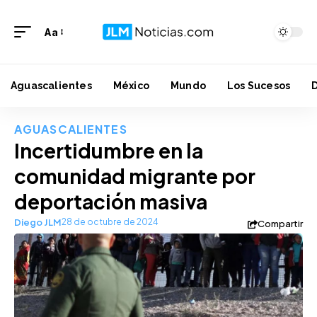
Aa
Aguascalientes
México
Mundo
Los Sucesos
AGUASCALIENTES
Incertidumbre en la
comunidad migrante por
deportación masiva
Diego JLM
28 de octubre de 2024
Compartir