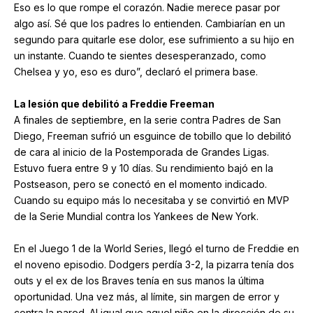
Eso es lo que rompe el corazón. Nadie merece pasar por
algo así. Sé que los padres lo entienden. Cambiarían en un
segundo para quitarle ese dolor, ese sufrimiento a su hijo en
un instante. Cuando te sientes desesperanzado, como
Chelsea y yo, eso es duro”, declaró el primera base.
La lesión que debilitó a Freddie Freeman
A finales de septiembre, en la serie contra Padres de San
Diego, Freeman sufrió un esguince de tobillo que lo debilitó
de cara al inicio de la Postemporada de Grandes Ligas.
Estuvo fuera entre 9 y 10 días. Su rendimiento bajó en la
Postseason, pero se conectó en el momento indicado.
Cuando su equipo más lo necesitaba y se convirtió en MVP
de la Serie Mundial contra los Yankees de New York.
En el Juego 1 de la World Series, llegó el turno de Freddie en
el noveno episodio. Dodgers perdía 3-2, la pizarra tenía dos
outs y el ex de los Braves tenía en sus manos la última
oportunidad. Una vez más, al límite, sin margen de error y
contra la pared. Al igual que aquel niño en la dirección de su