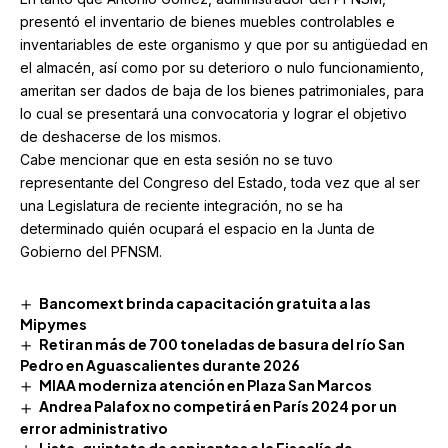
presentó el inventario de bienes muebles controlables e
inventariables de este organismo y que por su antigüedad en
el almacén, así como por su deterioro o nulo funcionamiento,
ameritan ser dados de baja de los bienes patrimoniales, para
lo cual se presentará una convocatoria y lograr el objetivo
de deshacerse de los mismos.
Cabe mencionar que en esta sesión no se tuvo
representante del Congreso del Estado, toda vez que al ser
una Legislatura de reciente integración, no se ha
determinado quién ocupará el espacio en la Junta de
Gobierno del PFNSM.
Bancomext brinda capacitación gratuita a las
Mipymes
Retiran más de 700 toneladas de basura del río San
Pedro en Aguascalientes durante 2026
MIAA moderniza atención en Plaza San Marcos
Andrea Palafox no competirá en París 2024 por un
error administrativo
Lista, quinteta de aspirantes a la Fiscalía de