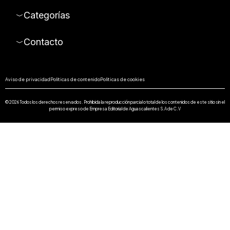
Categorías
Contacto
Aviso de privacidad
Políticas de contenido
Políticas de cookies
© 2026 Todos los derechos reservados. Prohibida la reproducción parcial o total de los contenidos de este sitio sin el
permiso expreso de Empresa Editorial de Aguascalientes S.A de C.V