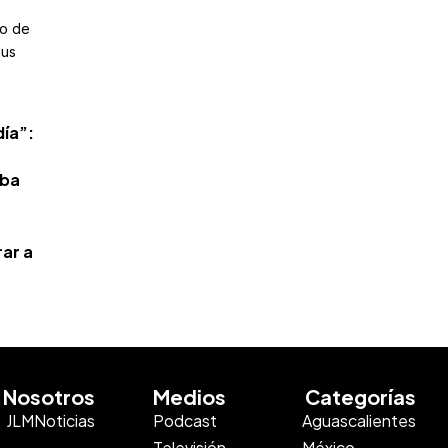
to de
sus
día”:
aba
ar a
Nosotros
Medios
Categorías
JLMNoticias
Podcast
Aguascalientes
Televisión
México