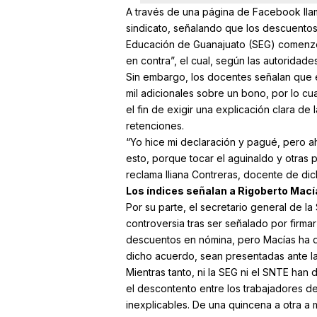
A través de una página de Facebook llam
sindicato, señalando que los descuentos
Educación de Guanajuato (SEG) comenzó a
en contra”, el cual, según las autoridad
Sin embargo, los docentes señalan que e
mil adicionales sobre un bono, por lo c
el fin de exigir una explicación clara de
retenciones.
“Yo hice mi declaración y pagué, pero a
esto, porque tocar el aguinaldo y otras 
reclama Iliana Contreras, docente de dic
Los índices señalan a Rigoberto Mací
Por su parte, el secretario general de l
controversia tras ser señalado por firma
descuentos en nómina, pero Macías ha d
dicho acuerdo, sean presentadas ante la
Mientras tanto, ni la SEG ni el SNTE han
el descontento entre los trabajadores 
inexplicables. De una quincena a otra a 