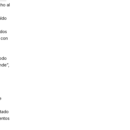
ho al
aldo
 dos
 con
todo
nde”,
e
ntado
entos