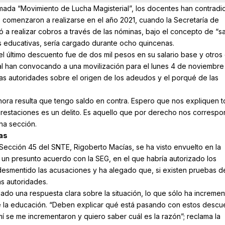
ada “Movimiento de Lucha Magisterial”, los docentes han contradic
 comenzaron a realizarse en el año 2021, cuando la Secretaría de
 realizar cobros a través de las nóminas, bajo el concepto de “s
es educativas, sería cargado durante ocho quincenas.
l último descuento fue de dos mil pesos en su salario base y otros
ual han convocando a una movilización para el lunes 4 de noviembre
 las autoridades sobre el origen de los adeudos y el porqué de las
hora resulta que tengo saldo en contra. Espero que nos expliquen 
prestaciones es un delito. Es aquello que por derecho nos correspo
ha sección.
as
a Sección 45 del SNTE, Rigoberto Macías, se ha visto envuelto en la
r un presunto acuerdo con la SEG, en el que habría autorizado los
esmentido las acusaciones y ha alegado que, si existen pruebas d
s autoridades.
 dado una respuesta clara sobre la situación, lo que sólo ha increme
de la educación. “Deben explicar qué está pasando con estos descu
mí se me incrementaron y quiero saber cuál es la razón”; reclama la