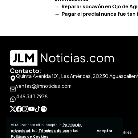
Reparar socavón en Ojo de Ag
Pagar el predial nunca fue tan 
Contacto:
Quinta Avenida 101, Las Américas, 20230 Aguascalien
ventas@jlmnoticias.com
449 343 7978
Al utilizar este sitio, acepta la
Política de
privacidad
, los
Términos de uso
y las
Aceptar
Aviso de Privacidad
Políticas de Contenido
Políticas de Cookies
Políticas de Cookies
.