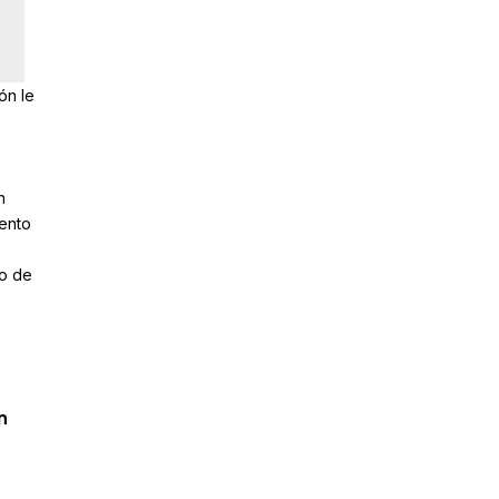
ón le
n
mento
o de
n