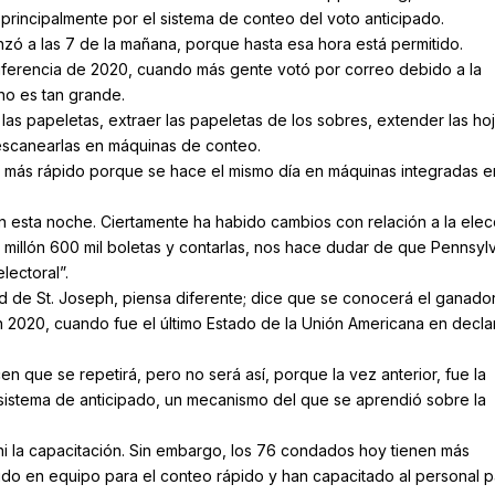
rincipalmente por el sistema de conteo del voto anticipado.
zó a las 7 de la mañana, porque hasta esa hora está permitido.
iferencia de 2020, cuando más gente votó por correo debido a la
no es tan grande.
 las papeletas, extraer las papeletas de los sobres, extender las ho
 escanearlas en máquinas de conteo.
 más rápido porque se hace el mismo día en máquinas integradas e
 esta noche. Ciertamente ha habido cambios con relación a la elec
n millón 600 mil boletas y contarlas, nos hace dudar de que Pennsyl
lectoral”.
d de St. Joseph, piensa diferente; dice que se conocerá el ganado
 2020, cuando fue el último Estado de la Unión Americana en decla
 que se repetirá, pero no será así, porque la vez anterior, fue la
 sistema de anticipado, un mecanismo del que se aprendió sobre la
ni la capacitación. Sin embargo, los 76 condados hoy tienen más
ido en equipo para el conteo rápido y han capacitado al personal p