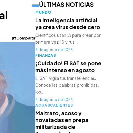
ÚLTIMAS NOTICIAS
al
MUNDO
La inteligencia artificial
ya crea virus desde cero
Científicos usan IA para crear por
Compartir
primera vez 16 virus…
6 de agosto de 2026
FINANZAS
¡Cuidado! El SAT se pone
más intenso en agosto
El SAT vigila tus transferencias.
Conoce las palabras prohibidas,
los…
6 de agosto de 2026
AGUASCALIENTES
Maltrato, acoso y
novatadas en prepa
militarizada de