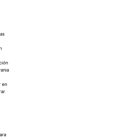
jas
n
ción
vania
r en
rar
ara