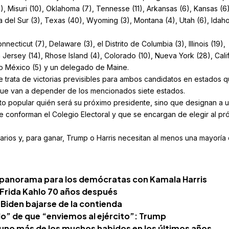
(6), Misuri (10), Oklahoma (7), Tennesse (11), Arkansas (6), Kansas (6)
a del Sur (3), Texas (40), Wyoming (3), Montana (4), Utah (6), Idaho
necticut (7), Delaware (3), el Distrito de Columbia (3), Illinois (19),
 Jersey (14), Rhose Island (4), Colorado (10), Nueva York (28), Cali
vo México (5) y un delegado de Maine.
 se trata de victorias previsibles para ambos candidatos en estados 
que van a depender de los mencionados siete estados.
o popular quién será su próximo presidente, sino que designan a 
 conforman el Colegio Electoral y que se encargan de elegir al pr
arios y, para ganar, Trump o Harris necesitan al menos una mayoría
panorama para los demócratas con Kamala Harris
 Frida Kahlo 70 años después
Biden bajarse de la contienda
” de que “enviemos al ejército”: Trump
, uno más de los muchos habidos en los últimos años