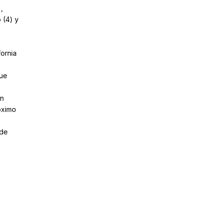
,
 (4) y
fornia
que
un
óximo
 de