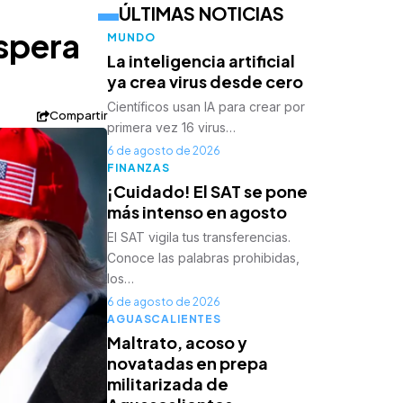
ÚLTIMAS NOTICIAS
espera
MUNDO
La inteligencia artificial
ya crea virus desde cero
Científicos usan IA para crear por
Compartir
primera vez 16 virus…
6 de agosto de 2026
FINANZAS
¡Cuidado! El SAT se pone
más intenso en agosto
El SAT vigila tus transferencias.
Conoce las palabras prohibidas,
los…
6 de agosto de 2026
AGUASCALIENTES
Maltrato, acoso y
novatadas en prepa
militarizada de