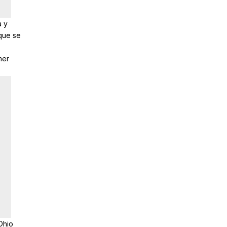
a y
que se
mer
Ohio