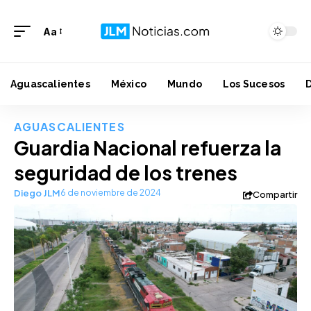
Aa
Aguascalientes
México
Mundo
Los Sucesos
AGUASCALIENTES
Guardia Nacional refuerza la
seguridad de los trenes
Diego JLM
6 de noviembre de 2024
Compartir