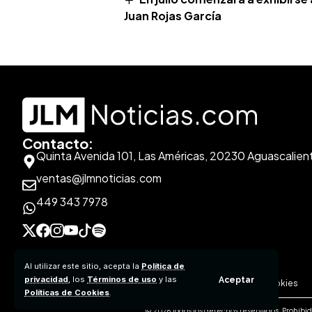
Juan Rojas García
Contacto:
Quinta Avenida 101, Las Américas, 20230 Aguascalien
ventas@jlmnoticias.com
449 343 7978
Al utilizar este sitio, acepta la
Política de
privacidad
, los
Términos de uso
y las
Aceptar
Aviso de Privacidad
Políticas de Contenido
Políticas de Cookies
Políticas de Cookies
.
© 2026 Todos los derechos reservados. Prohibida