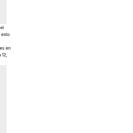
el
 esto
des en
 12,