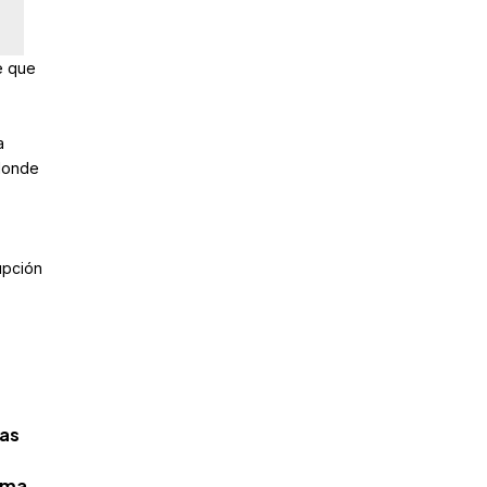
e que
a
 donde
upción
das
irma