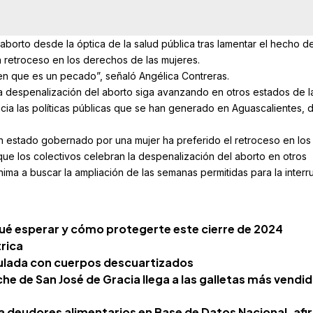
 aborto desde la óptica de la salud pública tras lamentar el hecho d
n retroceso en los derechos de las mujeres.
en que es un pecado”, señaló Angélica Contreras.
la despenalización del aborto siga avanzando en otros estados de l
cia las políticas públicas que se han generado en Aguascalientes,
n estado gobernado por una mujer ha preferido el retroceso en los
ue los colectivos celebran la despenalización del aborto en otros
ima a buscar la ampliación de las semanas permitidas para la interr
 qué esperar y cómo protegerte este cierre de 2024
trica
culada con cuerpos descuartizados
he de San José de Gracia llega a las galletas más vendi
 a deudores alimentarios en Base de Datos Nacional, af