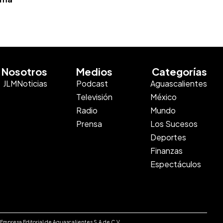
Nosotros
Medios
Categorías
JLMNoticias
Podcast
Aguascalientes
Televisión
México
Radio
Mundo
Prensa
Los Sucesos
Deportes
Finanzas
Espectáculos
e Empresa Editorial de Aguascalientes S.A de C.V