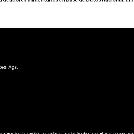
tes, Ags.
 la reproducción parcial o total de los contenidos de este sitio sin el permiso expreso d