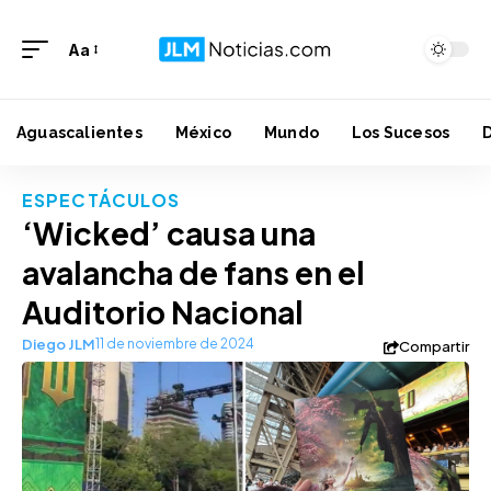
Aa
Aguascalientes
México
Mundo
Los Sucesos
ESPECTÁCULOS
‘Wicked’ causa una
avalancha de fans en el
Auditorio Nacional
Diego JLM
11 de noviembre de 2024
Compartir