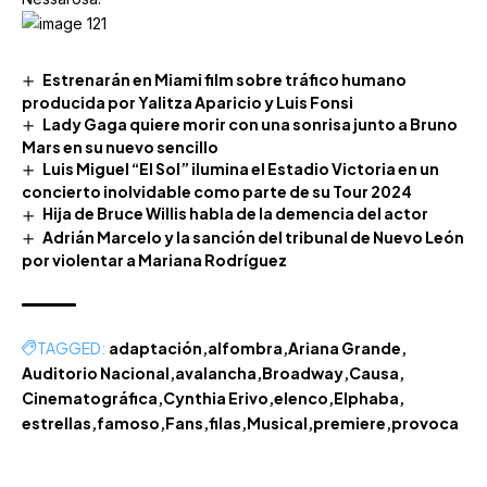
Estrenarán en Miami film sobre tráfico humano
producida por Yalitza Aparicio y Luis Fonsi
Lady Gaga quiere morir con una sonrisa junto a Bruno
Mars en su nuevo sencillo
Luis Miguel “El Sol” ilumina el Estadio Victoria en un
concierto inolvidable como parte de su Tour 2024
Hija de Bruce Willis habla de la demencia del actor
Adrián Marcelo y la sanción del tribunal de Nuevo León
por violentar a Mariana Rodríguez
TAGGED:
adaptación
alfombra
Ariana Grande
Auditorio Nacional
avalancha
Broadway
Causa
Cinematográfica
Cynthia Erivo
elenco
Elphaba
estrellas
famoso
Fans
filas
Musical
premiere
provoca