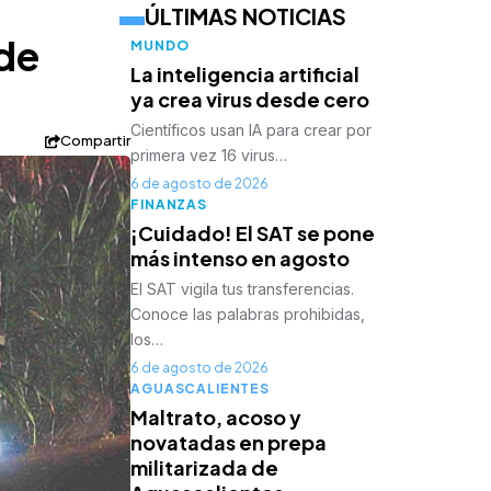
ÚLTIMAS NOTICIAS
 de
MUNDO
La inteligencia artificial
ya crea virus desde cero
Científicos usan IA para crear por
Compartir
primera vez 16 virus…
6 de agosto de 2026
FINANZAS
¡Cuidado! El SAT se pone
más intenso en agosto
El SAT vigila tus transferencias.
Conoce las palabras prohibidas,
los…
6 de agosto de 2026
AGUASCALIENTES
Maltrato, acoso y
novatadas en prepa
militarizada de