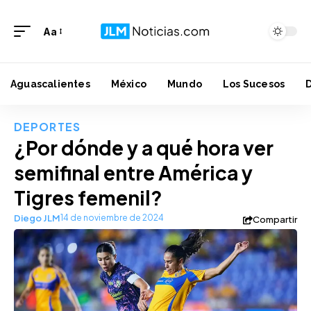
Aa
Aguascalientes
México
Mundo
Los Sucesos
DEPORTES
¿Por dónde y a qué hora ver
semifinal entre América y
Tigres femenil?
Diego JLM
14 de noviembre de 2024
Compartir