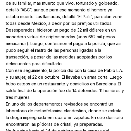
de su familiar, más muerto que vivo, torturado y golpeado,
detalló “ABC”, aunque para ese momento el hombre ya
estaba muerto. Las llamadas, detalló “El País”, parecían venir
todas desde México, a decir por los prefijos utilizados.
Desesperados, hicieron un pago de 32 mil dólares en un
monedero virtual de criptomonedas (unos 652 mil pesos
mexicanos). Luego, confesaron el pago a la policía, que así
pudo seguir el rastro de las personas ligadas a la
transacción, a pesar de las medidas adoptadas por los
delincuentes para dificultarlo.
Con ese seguimiento, la policía dio con la casa de Pablo L.A.
y su mujer, el 22 de octubre. Él llevaba un arma corta. Luego
hubo cateos en un restaurante y domicilios en Barcelona. El
saldo final de la operación fue de 14 detenidos: 11 hombres y
tres mujeres.
En uno de los departamentos revisados se encontró un
laboratorio de metanfetamina clandestino, donde se extraía
la droga impregnada en ropa o en zapatos. En otro domicilio
encontraron las píldoras de cristal, ya preparadas.
No fue sino hasta el 24 de octubre que la esposa del